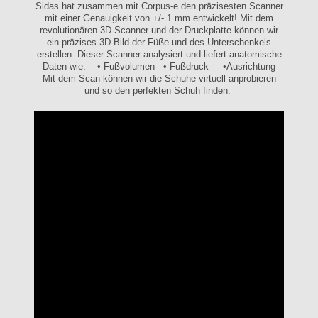
Sidas hat zusammen mit Corpus-e den präzisesten Scanner
mit einer Genauigkeit von +/- 1 mm entwickelt! Mit dem
revolutionären 3D-Scanner und der Druckplatte können wir
ein präzises 3D-Bild der Füße und des Unterschenkels
erstellen. Dieser Scanner analysiert und liefert anatomische
Daten wie: • Fußvolumen • Fußdruck •Ausrichtung
Mit dem Scan können wir die Schuhe virtuell anprobieren
und so den perfekten Schuh finden.