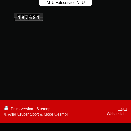
NEU Fotoservice NEU
Login
Druckversion
|
Sitemap
Webansicht
© Arno Gruber Sport & Mode GesmbH